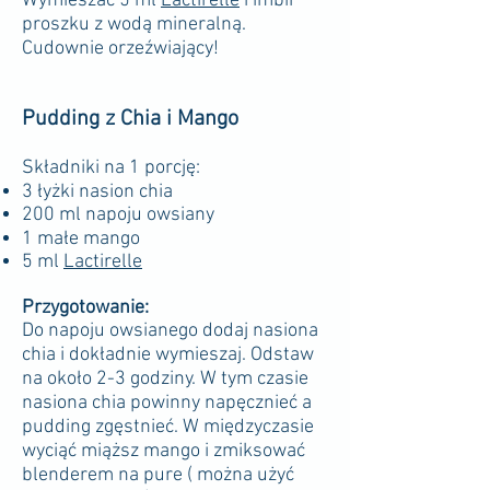
Wymieszać 5 ml
Lactirelle
i imbir
proszku z wodą mineralną.
Cudownie orzeźwiający!
Pudding z Chia i Mango
Składniki na 1 porcję:
3 łyżki nasion chia
200 ml napoju owsiany
1 małe mango
5 ml
Lactirelle
Przygotowanie:
Do napoju owsianego dodaj nasiona
chia i dokładnie wymieszaj. Odstaw
na około 2-3 godziny. W tym czasie
nasiona chia powinny napęcznieć a
pudding zgęstnieć. W międzyczasie
wyciąć miąższ mango i zmiksować
blenderem na pure ( można użyć