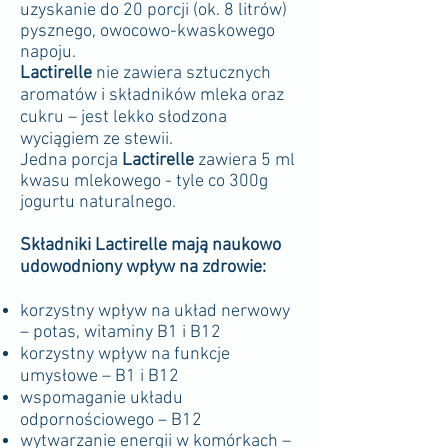
uzyskanie do 20 porcji (ok. 8 litrów)
pysznego, owocowo-kwaskowego
napoju.
Lactirelle
nie zawiera sztucznych
aromatów i składników mleka oraz
cukru – jest lekko słodzona
wyciągiem ze stewii.
Jedna porcja
Lactirelle
zawiera 5 ml
kwasu mlekowego - tyle co 300g
jogurtu naturalnego.
Składniki Lactirelle mają naukowo
udowodniony wpływ na zdrowie:
korzystny wpływ na układ nerwowy
– potas, witaminy B1 i B12
korzystny wpływ na funkcje
umysłowe – B1 i B12
wspomaganie układu
odpornościowego – B12
wytwarzanie energii w komórkach –