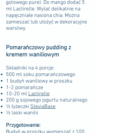
gotowego pure). Do mango dodać 5
ml Lactirelle. Wylać delikatnie na
napęczniałe nasiona chia. Można
zamieszać lub ułożyć w dekoracyjne
warstwy.
Pomarańczowy pudding z
kremem waniliowym
Składniki na 4 porcje:
500 ml soku pomarańczowego
1 budyń waniliowy w proszku
1-2 pomarańcze
10-20 ml
Lactirelle
200 g sojowego jogurtu naturalnego
½ łyżeczki
SteviaBase
½ laski wanilii
Przygotowanie:
Budyń w proszku wymieszać z 100