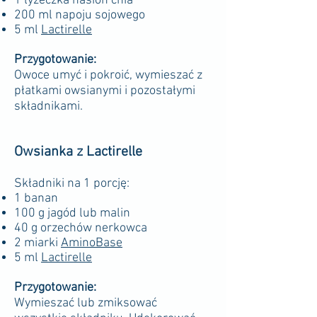
1 łyżeczka nasion chia
200 ml napoju sojowego
5 ml
Lactirelle
Przygotowanie:
Owoce umyć i pokroić, wymieszać z
płatkami owsianymi i pozostałymi
składnikami.
Owsianka z Lactirelle
Składniki na 1 porcję:
1 banan
100 g jagód lub malin
40 g orzechów nerkowca
2 miarki
AminoBase
5 ml
Lactirelle
Przygotowanie:
Wymieszać lub zmiksować