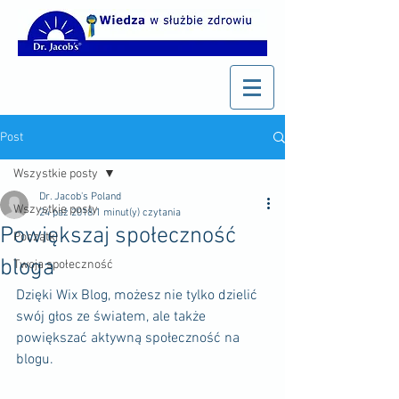
Post
Wszystkie posty
Dr. Jacob's Poland
Wszystkie posty
24 paź 2018
1 minut(y) czytania
Powiększaj społeczność
Początki
bloga
Twoja społeczność
Dzięki Wix Blog, możesz nie tylko dzielić 
swój głos ze światem, ale także 
powiększać aktywną społeczność na 
blogu.