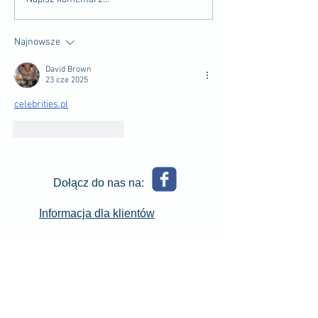
Dodaj autorów bloga
Najnowsze
David Brown
23 cze 2025
celebrities
.pl
Polub
Odpowiedz
Dołącz do nas na:
Informacja dla klientów
Polityka prywatności
Dr. Jacob's Poland