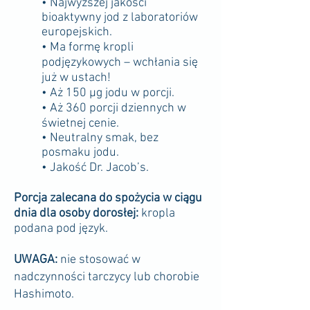
• Najwyższej jakości
bioaktywny jod z laboratoriów
europejskich.
• Ma formę kropli
podjęzykowych – wchłania się
już w ustach!
• Aż 150 μg jodu w porcji.
• Aż 360
porcji dziennych w
świetnej cenie.
• Neutralny smak, bez
posmaku jodu.
• Jakość Dr. Jacob’s.
Porcja zalecana do spożycia w ciągu
dnia dla osoby dorosłej:
kropla
podana pod język.
UWAGA:
nie stosować w
nadczynności tarczycy lub chorobie
Hashimoto.