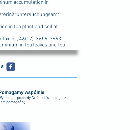
minum accumulation in
eterinäruntersuchungsamt
de in tea plant and soil of
 Toxicol; 46(12): 3659-3663.
uminium in tea leaves and tea
a:
Pomagamy wspólnie
Wybierając produkty Dr. Jacob's pomagasz
nam pomagać :-)