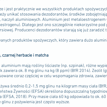
 i jest praktycznie we wszystkich produktach spożywczych
eży unikać stosowania dezodorantów, środków zobojętniaj
, naczyń aluminiowych. Aluminium jest metaloestrogenem (
 estrogenu). Dlatego jest ono szczególnie niekorzystne pod
ersiowej. Producenci dezodorantów starają się już zaradzić
nych produktów spożywczych, który zawiera dużo aluminiu
, czarnej herbacie i matcha
luminium mają rośliny liściaste (np. szpinak), różne wypiek
 zawiera ok. 8 mg glinu na kg (8 ppm) (BfR 2014). Zeolit (gl
tosowane coraz częściej w celu wspomagania zdrowia, zawie
ywa średnio 0,2-1,5 mg glinu na kilogram masy ciała (BfR,
zeństwa Żywności (EFSA) określona dopuszczalną tygodnio
a (EFSA, 2018). Przy masie ciała 60 kg odpowiada to ok. 6
glinu z pożywienia jest często wyższe.