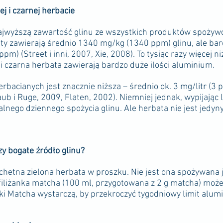
j i czarnej herbacie
ajwyższą zawartość glinu ze wszystkich produktów spożywc
aty zawierają średnio 1340 mg/kg (1340 ppm) glinu, ale bar
m) (Street i inni, 2007, Xie, 2008). To tysiąc razy więcej
i czarna herbata zawierają bardzo duże ilości aluminium.
rbacianych jest znacznie niższa – średnio ok. 3 mg/litr (3
aub i Ruge, 2009, Flaten, 2002). Niemniej jednak, wypijając l
lnego dziennego spożycia glinu. Ale herbata nie jest jed
y bogate źródło glinu?
chetna zielona herbata w proszku. Nie jest ona spożywana j
a filiżanka matcha (100 ml, przygotowana z 2 g matcha) moż
nki Matcha wystarczą, by przekroczyć tygodniowy limit alum