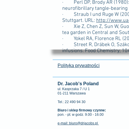
· Perl DP, Brody AR (1980): 
neurofibrillary tangle-bearing
· Straub I und Ruge W (2009
Stuttgart. URL:
http://www.ua
· Xie Z, Chen Z, Sun W, Guo X,
tea garden in Central and Sout
· Yokel RA, Florence RL (2008
· Street R, Drábek O, Száková
infusions. Food Chemistry; 1
Polityka prywatności
Dr. Jacob's Poland
ul. Kasprzaka 7 / U 1
01-211 Warszawa
Tel.: 22 490 94 30
Biuro i sklep firmowy czynne:
pon. - pt. w godz. 9.00 - 16.00
e-mail: biuro@drjacobs.pl