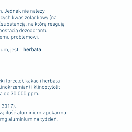
. Jednak nie należy
ących kwas żołądkowy (na
substancją, na którą reagują
 postacią dezodorantu
 temu problemowi.
m, jest...
herbata
.
i (precle), kakao i herbata
inokrzemian) i klinoptylolit
ra do 30 000 ppm.
 2017).
wą ilość aluminium z pokarmu
0 mg aluminium na tydzień.