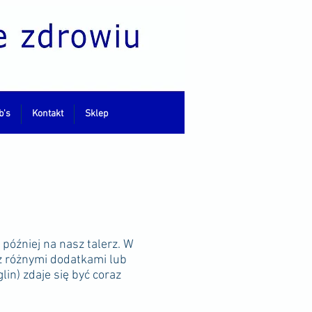
b's
Kontakt
Sklep
a później na nasz talerz. W
 z różnymi dodatkami lub
in) zdaje się być coraz