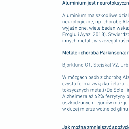
Aluminium jest neurotoksyczn
Aluminium ma szkodliwe dział
neurologiczne, np. chorobę Al
wyjaśnione, wiele badań wska
Eroglu i Ayaz, 2018). Stwierd
innych metali, w szczególności 
Metale i choroba Parkinsona:
Bjorklund G1, Stejskal V2, Ur
W mózgach osób z chorobą Alzh
czysta forma związku żelaza.
toksycznych metali (De Sole i
Alzheimera aż 62% ferrytyny 
uszkodzonych rejonów mózgu p
w dużej mierze wolne od glinu 
Jak można zmniejszyć spożyc