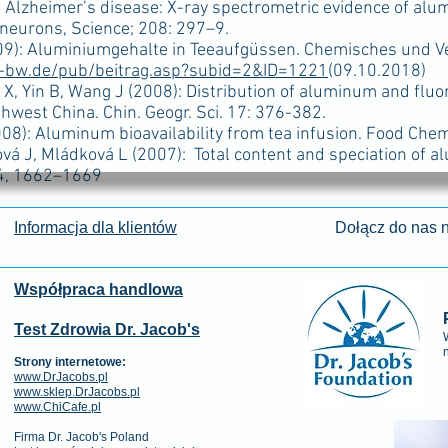
Alzheimer’s disease: X-ray spectrometric evidence of alu
 neurons, Science; 208: 297–9.
): Aluminiumgehalte in Teeaufgüssen. Chemisches und V
-bw.de/pub/beitrag.asp?subid=2&ID=1221
(09.10.2018)
 Yin B, Wang J (2008): Distribution of aluminum and fluori
hwest China. Chin. Geogr. Sci. 17: 376-382.
): Aluminum bioavailability from tea infusion. Food Chem
 J, Mládková L (2007): Total content and speciation of al
04, 1662–1669
Informacja dla klientów
Dołącz do nas n
Współpraca handlowa
Test Zdrowia Dr. Jacob's
Strony internetowe:
www.DrJacobs.pl
www.sklep.DrJacobs.pl
www.ChiCafe.pl
Firma Dr. Jacob's Poland