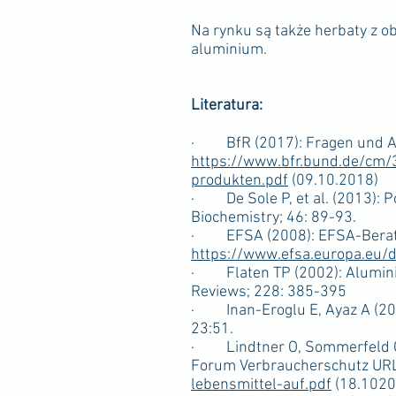
Na rynku są także herbaty z ob
aluminium.
Literatura:
· BfR (2017): Fragen und An
https://www.bfr.bund.de/cm/
produkten.pdf
(09.10.2018)
· De Sole P, et al. (2013): Po
Biochemistry; 46: 89-93.
· EFSA (2008): EFSA-Beratun
https://www.efsa.europa.eu
· Flaten TP (2002): Aluminium
Reviews; 228: 385-395
· Inan-Eroglu E, Ayaz A (2018
23:51.
· Lindtner O, Sommerfeld C, 
Forum Verbraucherschutz UR
lebensmittel-auf.pdf
(18.1020