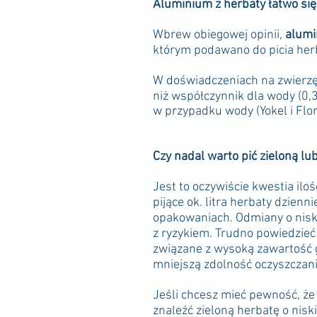
Aluminium z herbaty łatwo się
Wbrew obiegowej opinii,
alumi
którym podawano do picia herb
W doświadczeniach na zwierzę
niż współczynnik dla wody (0,
w przypadku wody (Yokel i Flo
Czy nadal warto pić zieloną lu
Jest to oczywiście kwestia iloś
pijące ok. litra herbaty dzien
opakowaniach. Odmiany o niski
z ryzykiem. Trudno powiedzieć 
związane z wysoką zawartość g
mniejszą zdolność oczyszczani
Jeśli chcesz mieć pewność, że
znaleźć zieloną herbatę o niski