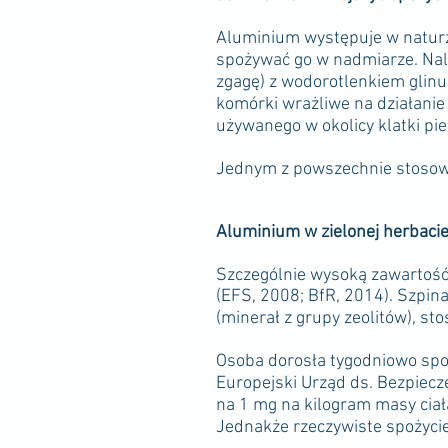
Aluminium występuje w naturze
spożywać go w nadmiarze. Nal
zgagę) z wodorotlenkiem glinu
komórki wrażliwe na działanie
używanego w okolicy klatki pi
Jednym z powszechnie stosowa
Aluminium w zielonej herbacie
Szczególnie wysoką zawartość a
(EFS, 2008; BfR, 2014). Szpinak
(minerał z grupy zeolitów), s
Osoba dorosła tygodniowo spoż
Europejski Urząd ds. Bezpiec
na 1 mg na kilogram masy ciał
Jednakże rzeczywiste spożycie 