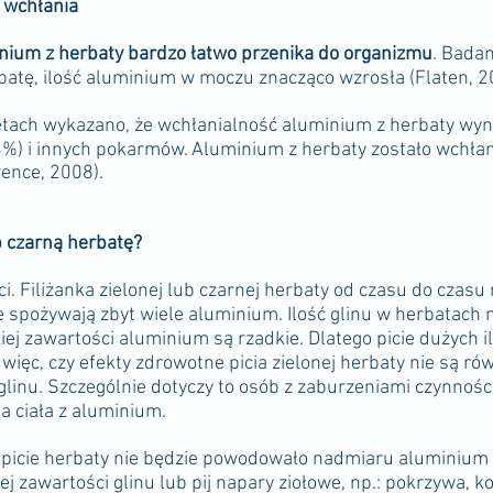
 wchłania
nium z herbaty bardzo łatwo przenika do organizmu
. Badan
atę, ilość aluminium w moczu znacząco wzrosła (Flaten, 2
tach wykazano, że wchłanialność aluminium z herbaty wyno
3%) i innych pokarmów. Aluminium z herbaty zostało wchła
rence, 2008).
b czarną herbatę?
ci. Filiżanka zielonej lub czarnej herbaty od czasu do czasu
nie spożywają zbyt wiele aluminium. Ilość glinu w herbatach 
ej zawartości aluminium są rzadkie. Dlatego picie dużych i
więc, czy efekty zdrowotne picia zielonej herbaty nie są 
linu. Szczególnie dotyczy to osób z zaburzeniami czynnoś
a ciała z aluminium.
 picie herbaty nie będzie powodowało nadmiaru aluminium 
ej zawartości glinu lub pij napary ziołowe, np.: pokrzywa, k