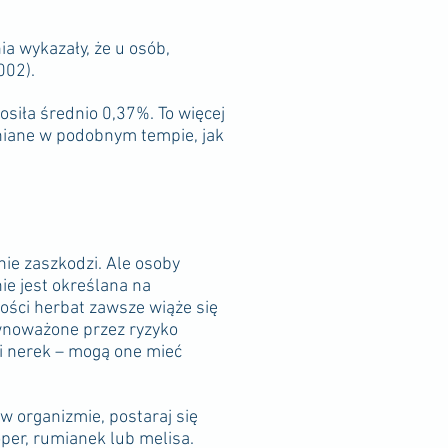
ia wykazały, że u osób,
002).
siła średnio 0,37%. To więcej
niane w podobnym tempie, jak
 nie zaszkodzi. Ale osoby
nie jest określana na
lości herbat zawsze wiąże się
równoważone przez ryzyko
ci nerek – mogą one mieć
w organizmie, postaraj się
oper, rumianek lub melisa.