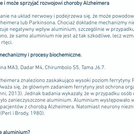
e i może sprzyjać rozwojowi choroby Alzheimera
anie na układ nerwowy i podejrzewa się, że może powodow
zheimera lub Parkinsona. Chociaż dokładne mechanizmy nie
zuje negatywny wpływ aluminium, szczególnie w przypadku
zono, że samo aluminium nie jest aż tak szkodliwe, lecz wz
rtęci.
 mechanizmy i procesy biochemiczne.
bina MA3, Dadar M4, Chirumbolo S5, Tama J6.7.
eimera znaleziono zaskakująco wysoki poziom ferrytyny. F
 Uważa się, że głównym zadaniem ferrytyny jest ochrona o
 inni, 2013). Jednak badania wykazały, że w przypadku osób
było zanieczyszczone aluminium. Aluminium występowało w
acjentów z chorobą Alzheimera. Natomiast neurony niezni
(Perl i Brody, 1980).
ie aluminium?