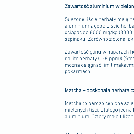
Zawartość aluminium w zielone
Suszone liście herbaty mają n
aluminium z geby. Liście herb
osiągać do 8000 mg/kg (8000 pp
szpinaku! Zarówno zielona jak 
Zawartość glinu w naparach he
na litr herbaty (1-8 ppm)) (Str
można osiągnąć limit maksyma
pokarmach.
Matcha – doskonała herbata cz
Matcha to bardzo ceniona szla
mielonych liści. Dlatego jedn
aluminium. Cztery małe filiża