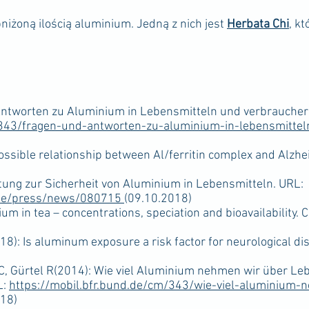
niżoną ilością aluminium. Jedną z nich jest
Herbata Chi
, k
tworten zu Aluminium in Lebensmitteln und verbraucher
343/fragen-und-antworten-zu-aluminium-in-lebensmitte
ssible relationship between Al/ferritin complex and Alzhei
g zur Sicherheit von Aluminium in Lebensmitteln. URL:
/de/press/news/080715
(09.10.2018)
 in tea – concentrations, speciation and bioavailability. 
): Is aluminum exposure a risk factor for neurological di
Gürtel R(2014): Wie viel Aluminium nehmen wir über Lebe
L:
https://mobil.bfr.bund.de/cm/343/wie-viel-aluminium-
18)