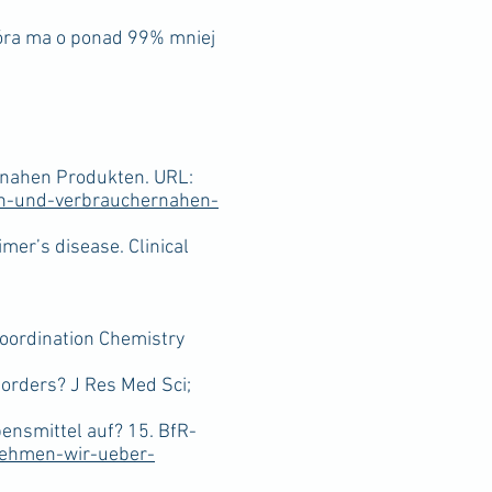
tóra ma o ponad 99% mniej
nahen Produkten. URL:
ln-und-verbrauchernahen-
mer’s disease. Clinical
Coordination Chemistry
sorders? J Res Med Sci;
nsmittel auf? 15. BfR-
nehmen-wir-ueber-