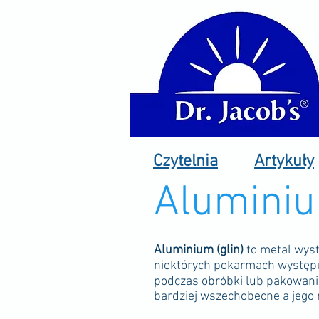
Czytelnia
Artykuły
Alumini
Aluminium (glin)
to metal wystę
niektórych pokarmach występuj
podczas obróbki lub pakowania,
bardziej wszechobecne a jego 